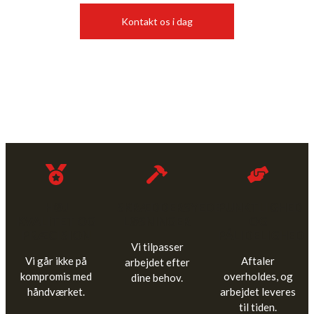
Kontakt os i dag
HØJ
SKRÆDDERSYEDE
PUNKTLIGHED
KVALITET OG
LØSNINGER
OG
PRÆCISION
PÅLIDELIGHED
Vi tilpasser
Vi går ikke på
Aftaler
arbejdet efter
kompromis med
overholdes, og
dine behov.
håndværket.
arbejdet leveres
til tiden.