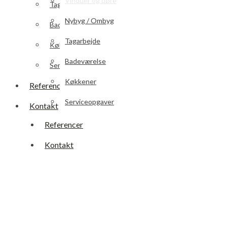
Vinduer og døre
Tagarbejde
Nybyg / Ombyg
Badeværelse
Tagarbejde
Køkkener
Badeværelse
Serviceopgaver
Køkkener
Referencer
Serviceopgaver
Kontakt
Referencer
Kontakt