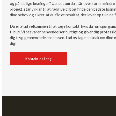
og pålidelige løsninger? Uanset om du står over for en mindre 
projekt, står vi klar til at rådgive dig og finde den bedste løsnin
dine behov og sikrer, at du får et resultat, der lever op til dine
Du er altid velkommen til at tage kontakt, hvis du har spørgsmå
tilbud. Vi besvarer henvendelser hurtigt og giver dig professio
dig tryg gennem hele processen. Lad os tage en snak om dine øn
dig!
Kontakt os i dag