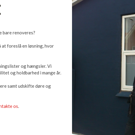
E
 de bare renoveres?
at foreslå en løsning, hvor
ningslister og hængsler. Vi
ilitet og holdbarhed i mange år.
ere samt udskifte døre og
ntakte os
.