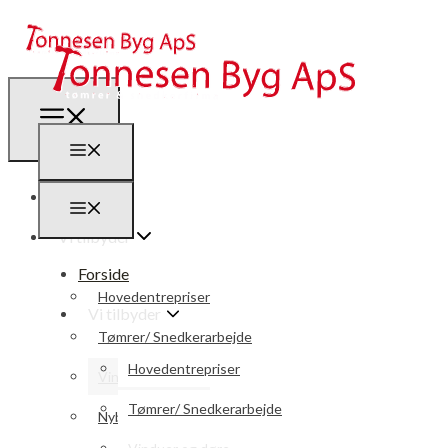
Forside
Vi tilbyder
Forside
Hovedentrepriser
Vi tilbyder
Tømrer/ Snedkerarbejde
Hovedentrepriser
Vinduer og døre
Tømrer/ Snedkerarbejde
Nybyg / Ombyg