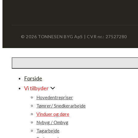
© 2026 TONNESEN BYG ApS | CVR nr.: 27527280
Forside
Vi tilbyder
Hovedentrepriser
Tømrer/ Snedkerarbejde
Vinduer og døre
Nybyg / Ombyg
Tagarbejde